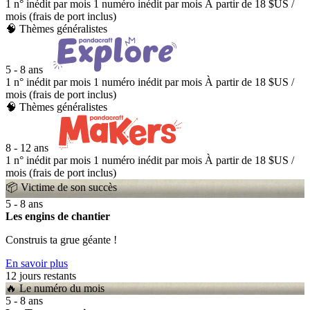
1 n° inédit par mois
1 numéro inédit par mois
À partir de
18 $US
/
mois (frais de port inclus)
🧠 Thèmes généralistes
5 - 8 ans
1 n° inédit par mois
1 numéro inédit par mois
À partir de
18 $US
/
mois (frais de port inclus)
🧠 Thèmes généralistes
8 - 12 ans
1 n° inédit par mois
1 numéro inédit par mois
À partir de
18 $US
/
mois (frais de port inclus)
📦 Victime de son succès
5 - 8 ans
Les engins de chantier
Construis ta grue géante !
En savoir plus
1
2
jours restants
🔥 Le numéro du mois
5 - 8 ans