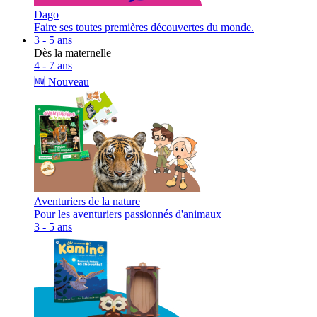
Dago
Faire ses toutes premières découvertes du monde.
3 - 5 ans
Dès la maternelle
4 - 7 ans
🆕 Nouveau
Aventuriers de la nature
Pour les aventuriers passionnés d'animaux
3 - 5 ans